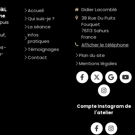
iki,
Didier Lacomblé
Accueil
me
.
38 Rue Du Puits
Qui suis-je ?
puis
Fouquet
La séance
76113
Sahurs
uf,
Infos
France
pratiques
Afficher le téléphone
nt-
Témoignages
u-
Plan du site
Contact
Mentions légales
Compte Instagram de
l'atelier