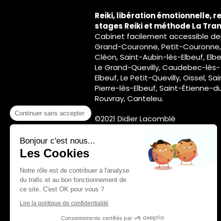
Reiki, libération émotionnelle, re
stages Reiki et méthode La Tra
Cabinet facilement accessible de
Grand-Couronne, Petit-Couronne,
Cléon, Saint-Aubin-lès-Elbeuf, Elbe
Le Grand-Quevilly, Caudebec-lès-
Elbeuf, Le Petit-Quevilly, Oissel, Sai
Pierre-lès-Elbeuf, Saint-Étienne-d
Rouvray, Canteleu.
Continuer sans accepter
©2021 Didier Lacomblé
Bonjour c'est nous...
Les Cookies
Notre rôle est de contribuer à l'analyse
du trafic et au bon fonctionnement de
ce site. C'est OK pour vous ?
Lire la politique de confidentialité
Consentements certifiés par