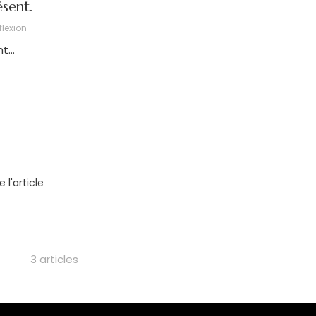
ésent.
flexion
...
re l'article
3 articles