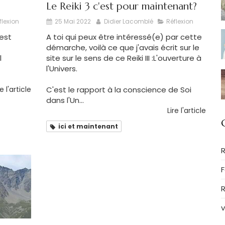
Le Reiki 3 c'est pour maintenant?
flexion
25 Mai 2022
Didier Lacomblé
Réflexion
 est
A toi qui peux être intéressé(e) par cette
démarche, voilà ce que j'avais écrit sur le
l
site sur le sens de ce Reiki III :L'ouverture à
l'Univers.
re l'article
C'est le rapport à la conscience de Soi
dans l'Un...
Lire l'article
ici et maintenant
R
R