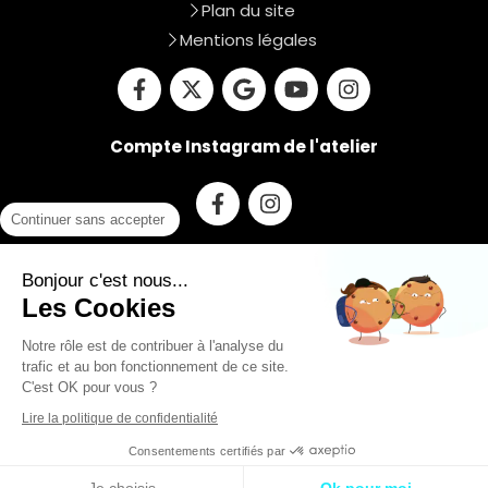
Plan du site
Mentions légales
Compte Instagram de l'atelier
Continuer sans accepter
Du
lundi
au
vendredi
Bonjour c'est nous...
9h-19h
Les Cookies
Notre rôle est de contribuer à l'analyse du
trafic et au bon fonctionnement de ce site.
Prendre rendez-vous
C'est OK pour vous ?
Lire la politique de confidentialité
Création et référencement du site par Simplébo
Consentements certifiés par
Site partenaire de
Medoucine