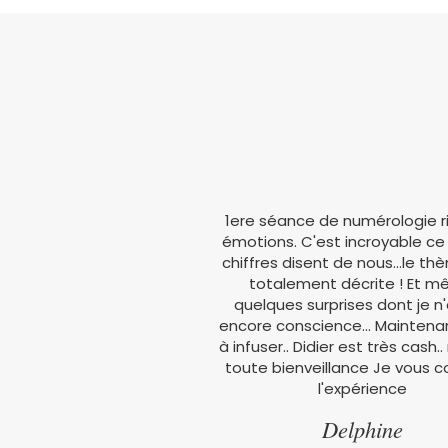
 le stage Reiki 1 les 13 et 14
1ere séance de numérologie r
ue de belles rencontres….
émotions. C'est incroyable ce
ste extra…. Depuis le stage,
chiffres disent de nous...le t
tous les jours. Sincèrement,
totalement décrite ! Et 
ngé ma vie, je suis plus
quelques surprises dont je n'
paisée et confiante. Mes
encore conscience... Maintena
 apprécient également
à infuser.. Didier est très cash.
es séances. Mon ami m’a
toute bienveillance Je vous co
 la première séance “mais
l'expérience
 mis sur tes mains pour
Delphine
oient aussi chaude” Nous