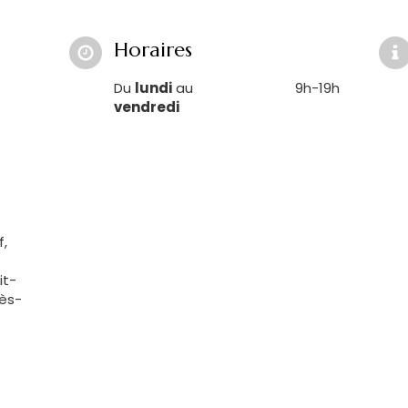
Horaires
Du
lundi
au
9h-19h
vendredi
f,
it-
lès-