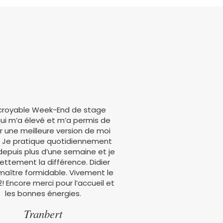
ncroyable Week-End de stage
Deux weekends hors du te
 qui m’a élevé et m’a permis de
à Didier et Richard po
r une meilleure version de moi
enseignements. Merci à Ch
Je pratique quotidiennement
son accueil. Merci au gro
 depuis plus d’une semaine et je
les partages. Je sors de
ettement la différence. Didier
enrichies et capable de 
maître formidable. Vivement le
bien et d en faire profiter
! Encore merci pour l’accueil et
Tout est appris dans la b
les bonnes énergies.
et la joie. . Le partage de
est un bonus appréci
Tranbert
recommande vraiment c