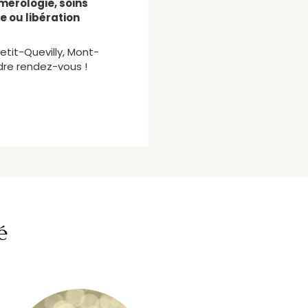
umérologie, soins
 ou libération
etit-Quevilly, Mont-
dre rendez-vous !
é