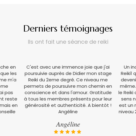
Derniers témoignages
Ils ont fait une séance de reiki
iche en
C'est avec une immence joie que j'ai
Un i
 que les
poursuivie auprès de Didier mon stage
Reiki1
hème m'a
Reiki du 2eme degré. Ce niveau me
deveni
même
permets de poursuivre mon chemin en
même. 
ai pas
conscience et dans l'amour. Gratitude
le Reiki
nt reste
à tous les membres présents pour leur
sens n
. mais en
générosité et authenticité. A bientôt !
est un 
nseille
Angéline
niveau 2
Angéline