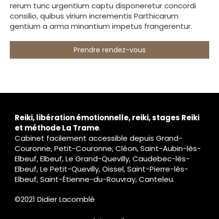
rerum tunc urgentium captu disponeretur concordi
consilio, quibus virium incrementis Parthicarum
gentium a arma minantium impetus frangerentur.
Prendre rendez-vous
Reiki, libération émotionnelle, reiki, stages Reiki
et méthode La Trame
.
Cabinet facilement accessible depuis Grand-
Couronne, Petit-Couronne, Cléon, Saint-Aubin-lès-
Elbeuf, Elbeuf, Le Grand-Quevilly, Caudebec-lès-
Elbeuf, Le Petit-Quevilly, Oissel, Saint-Pierre-lès-
Elbeuf, Saint-Étienne-du-Rouvray, Canteleu.
©2021 Didier Lacomblé