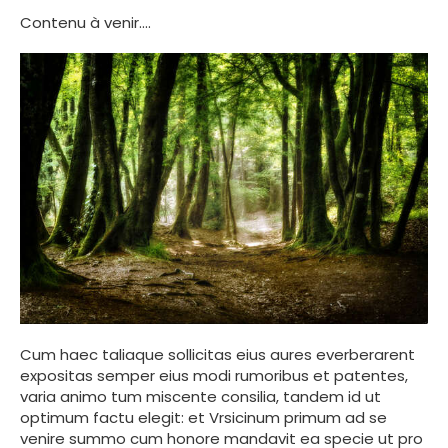
Contenu à venir....
Cum haec taliaque sollicitas eius aures everberarent
expositas semper eius modi rumoribus et patentes,
varia animo tum miscente consilia, tandem id ut
optimum factu elegit: et Vrsicinum primum ad se
venire summo cum honore mandavit ea specie ut pro