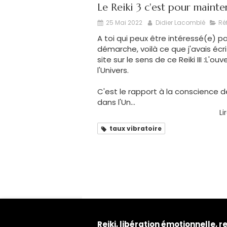
Le Reiki 3 c'est pour mainte
25 Mai 2022
Didier Lacomblé
Ré
A toi qui peux être intéressé(e) p
démarche, voilà ce que j'avais écrit
site sur le sens de ce Reiki III :L'ou
l'Univers.
C'est le rapport à la conscience d
dans l'Un...
Li
taux vibratoire
Reiki, libération émotionnelle, re