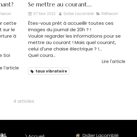
nant?
Se mettre au courant....
flexion
07 Mar 2022
Didier Lacomblé
Réflexion
ar cette
Êtes-vous prêt à accueillir toutes ces
 sur le
images du journal de 20h ? !
verture à
Vouloir regarder les informations pour se
mettre au courant ! Mais quel courant,
celui d'une chaise électrique ? !...
e Soi
Quel coura...
Lire l'article
re l'article
taux vibratoire
4 articles
iki,
Didier Lacomblé
Accueil