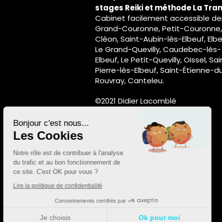
stages Reiki et méthode La Tra
Cabinet facilement accessible de
Grand-Couronne, Petit-Couronne,
Cléon, Saint-Aubin-lès-Elbeuf, Elbe
Le Grand-Quevilly, Caudebec-lès-
Elbeuf, Le Petit-Quevilly, Oissel, Sai
Pierre-lès-Elbeuf, Saint-Étienne-d
Rouvray, Canteleu.
Continuer sans accepter
©2021 Didier Lacomblé
Bonjour c'est nous...
Les Cookies
Notre rôle est de contribuer à l'analyse
du trafic et au bon fonctionnement de
ce site. C'est OK pour vous ?
Lire la politique de confidentialité
Consentements certifiés par
Je choisis
Ok pour moi