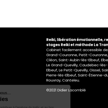
Reiki, libération émotionnelle, re
stages Reiki et méthode La Tra
Cabinet facilement accessible de
Grand-Couronne, Petit-Couronne,
Cléon, Saint-Aubin-lès-Elbeuf, Elbe
Le Grand-Quevilly, Caudebec-lès-
Elbeuf, Le Petit-Quevilly, Oissel, Sai
Pierre-lès-Elbeuf, Saint-Étienne-d
Rouvray, Canteleu.
Continuer sans accepter
©2021 Didier Lacomblé
Bonjour c'est nous...
Les Cookies
Notre rôle est de contribuer à l'analyse du trafic et au bon