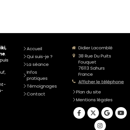
iki,
Didier Lacomblé
Accueil
me
.
38 Rue Du Puits
Qui suis-je ?
puis
Fouquet
La séance
76113
Sahurs
uf,
Infos
France
pratiques
Afficher le téléphone
nt-
Témoignages
u-
Plan du site
Contact
Mentions légales