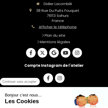
Didier Lacomblé
38 Rue Du Puits Fouquet
76113
Sahurs
France
Afficher le téléphone
Plan du site
Mentions légales
Compte Instagram de l'atelier
Continuer sans accepter
Du
lundi
au
vendredi
Bonjour c'est nous...
9h-19h
Les Cookies