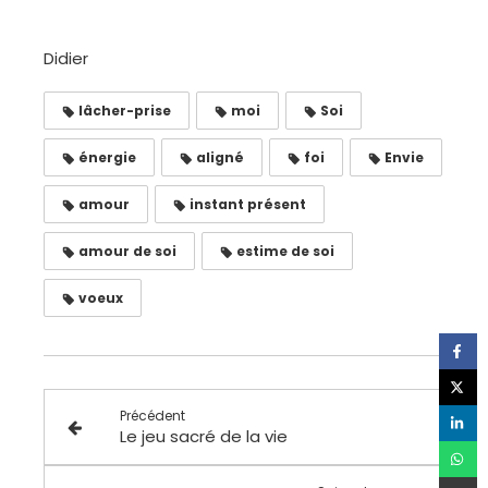
Didier
lâcher-prise
moi
Soi
énergie
aligné
foi
Envie
amour
instant présent
amour de soi
estime de soi
voeux
Précédent
Le jeu sacré de la vie