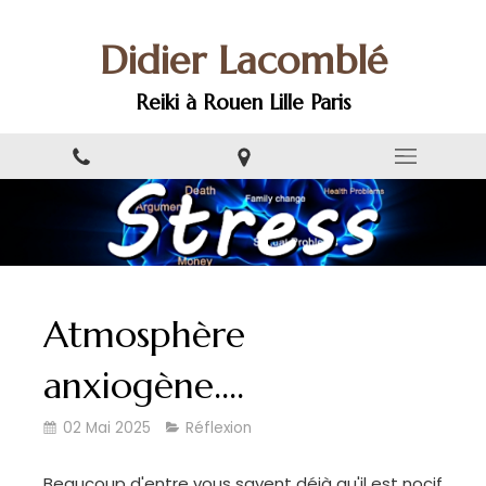
Didier Lacomblé
Reiki à Rouen Lille Paris
Atmosphère
anxiogène....
02 Mai 2025
Réflexion
Beaucoup d'entre vous savent déjà qu'il est nocif